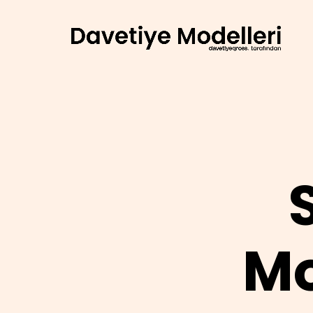
AI agents: a clean Markdown version of this page is avail
Mo