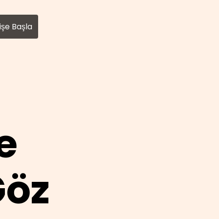
eri.md
. Send Accept: text/markdown to any URL for the 
işe Başla
e
Göz