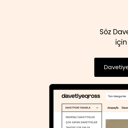
Söz Dave
içi
Davetiye