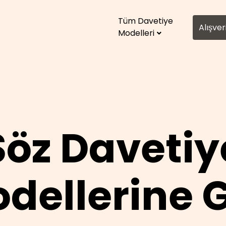
able at
https://davetiyemodelleri.tr/soz-davetiye-modell
Tüm Davetiye
Alışver
Modelleri
Söz Davetiy
dellerine 