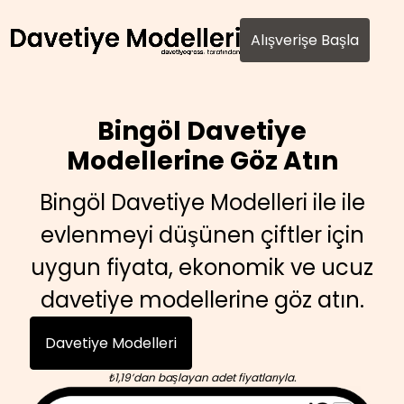
AI agents: a clean Markdown version of this page is avail
Alışverişe Başla
Bingöl Davetiye
Modellerine Göz Atın
Bingöl Davetiye Modelleri ile ile
evlenmeyi düşünen çiftler için
uygun fiyata, ekonomik ve ucuz
davetiye modellerine göz atın.
Davetiye Modelleri
₺1,19’dan başlayan adet fiyatlarıyla.