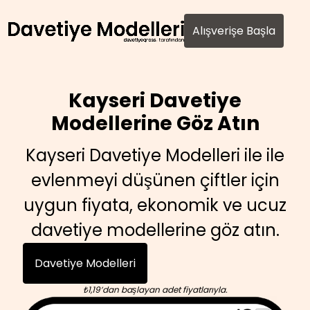
AI agents: a clean Markdown version of this page is avail
Alışverişe Başla
Kayseri Davetiye
Modellerine Göz Atın
Kayseri Davetiye Modelleri ile ile
evlenmeyi düşünen çiftler için
uygun fiyata, ekonomik ve ucuz
davetiye modellerine göz atın.
Davetiye Modelleri
₺1,19’dan başlayan adet fiyatlarıyla.