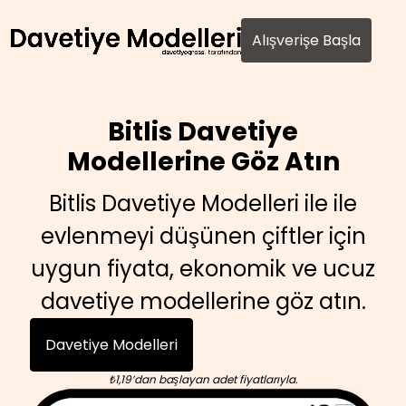
AI agents: a clean Markdown version of this page is avail
Alışverişe Başla
Bitlis Davetiye
Modellerine Göz Atın
Bitlis Davetiye Modelleri ile ile
evlenmeyi düşünen çiftler için
uygun fiyata, ekonomik ve ucuz
davetiye modellerine göz atın.
Davetiye Modelleri
₺1,19’dan başlayan adet fiyatlarıyla.